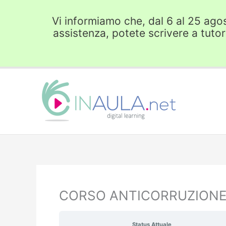
Vai
al
Vi informiamo che, dal 6 al 25 agost
contenuto
assistenza, potete scrivere a tuto
CORSO ANTICORRUZIONE
Status Attuale