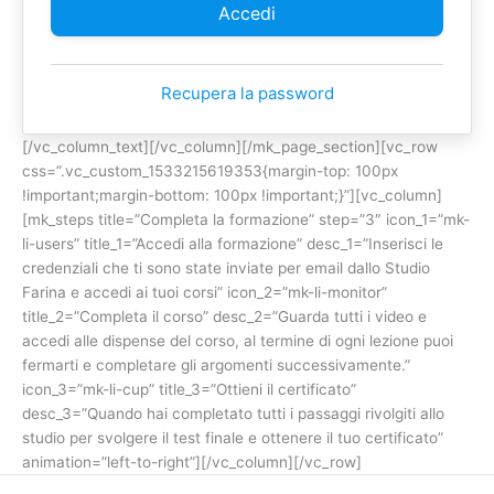
Recupera la password
[/vc_column_text][/vc_column][/mk_page_section][vc_row
css=”.vc_custom_1533215619353{margin-top: 100px
!important;margin-bottom: 100px !important;}”][vc_column]
[mk_steps title=”Completa la formazione” step=”3″ icon_1=”mk-
li-users” title_1=”Accedi alla formazione” desc_1=”Inserisci le
credenziali che ti sono state inviate per email dallo Studio
Farina e accedi ai tuoi corsi” icon_2=”mk-li-monitor”
title_2=”Completa il corso” desc_2=”Guarda tutti i video e
accedi alle dispense del corso, al termine di ogni lezione puoi
fermarti e completare gli argomenti successivamente.”
icon_3=”mk-li-cup” title_3=”Ottieni il certificato”
desc_3=”Quando hai completato tutti i passaggi rivolgiti allo
studio per svolgere il test finale e ottenere il tuo certificato”
animation=”left-to-right”][/vc_column][/vc_row]