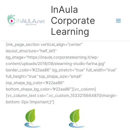
Vai
InAula
al
contenuto
Corporate
Learning
[mk_page_section vertical_align=”center”
layout_structure=”half_left”
bg_image=”https://inaula.corporatelearning.it/wp-
content/uploads/2018/08/elearning-studio-farina.jpg”
border_color=”#22aa86″ bg_stretch=”true” full_width=”true”
full_height=”true” top_shape_size=”small”
top_shape_bg_color=”#22aa86″
bottom_shape_bg_color=”#22aa86″][vc_column]
[vc_column_text css=”.vc_custom_1533215664870{margin-
bottom: 0px !important;}”]