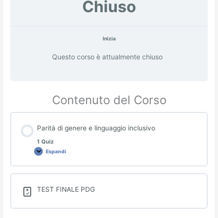
Chiuso
Inizia
Questo corso è attualmente chiuso
Contenuto del Corso
Parità di genere e linguaggio inclusivo
1 Quiz
Espandi
Parità
di
genere
e
linguaggio
inclusivo
TEST FINALE PDG