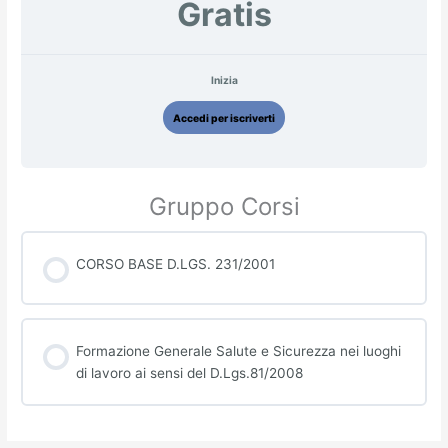
Gratis
Inizia
Accedi per iscriverti
Gruppo Corsi
CORSO BASE D.LGS. 231/2001
PROGRESSO CORSO
0% COMPLETATO
0/0 passaggi
Formazione Generale Salute e Sicurezza nei luoghi
di lavoro ai sensi del D.Lgs.81/2008
PROGRESSO CORSO
0% COMPLETATO
0/0 passaggi