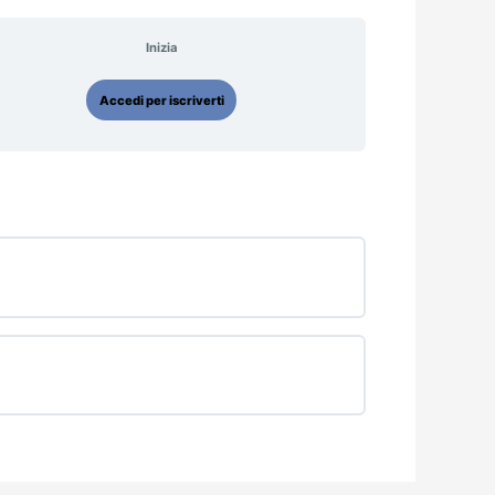
Inizia
Accedi per iscriverti
0% COMPLETATO
0/0 passaggi
0% COMPLETATO
0/0 passaggi