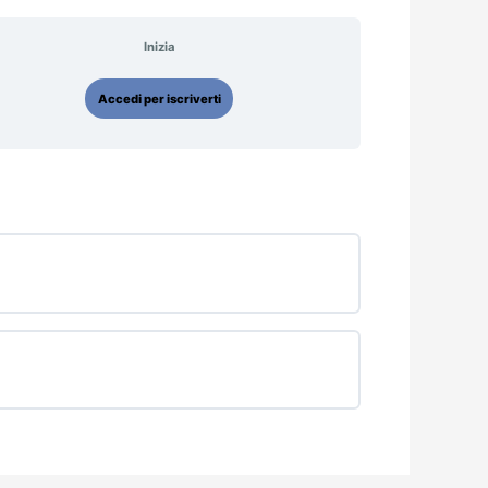
Inizia
Accedi per iscriverti
0% COMPLETATO
0/0 passaggi
0% COMPLETATO
0/0 passaggi